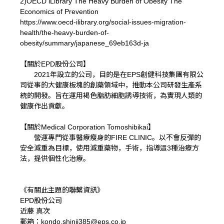
2)OECD iLibrary The Heavy Burden of Obesity The
Economics of Prevention
https://www.oecd-ilibrary.org/social-issues-migration-
health/the-heavy-burden-of-
obesity/summary/japanese_69eb163d-ja
【關於EPD股份公司】
2021年設立的公司，目的是在EPS創健科技集團有限公
司從事的大健康板塊的創藥領域中，推動本公司研發生產系
統的開發。旨在運用褐色脂肪細胞誘導技術，為實現人類的
健康作出貢獻。
【關於Medical Corporation Tomoshibikai】
營運專門從事醫療瘦身的FIRE CLINIC。以不會反彈的
安全減重為目標，使用減重藥物，手術，指導這3種治療方
法，提供個性化治療。
《有關此主題的聯繫資訊》
EPD股份公司
近藤 真次
郵箱：kondo.shinji385@eps.co.jp