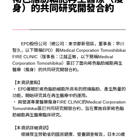
身）的共同研究開發合約
EPD股份公司（總公司：東京都新宿區，董事長：早川
智久，以下簡稱EPD）與Medical Corporation Tomoshibikai
FIRE CLINIC（理事長：江越正敏，以下簡稱Medical
Corporation Tomoshibikai）簽訂了面向褐色脂肪細胞再生
醫療（瘦身）的共同研究開發合約。
【本資訊要點】
・ EPD著眼於褐色脂肪細胞所具有的燃燒脂肪、產生熱量的
功能，開始研究其在再生醫療中的運用。
・ 與營運專業醫療瘦身FIRE CLINIC的Medical Corporation
Tomoshibikai簽訂共同研究開發合約，旨在實施自家褐色脂
肪細胞再生醫療臨床研究。
【本資訊詳細資訊】
根據厚生勞動省的國民健康、營養調查報告，日本20歲