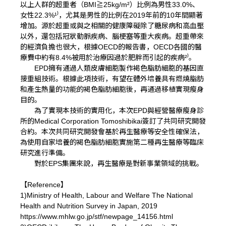
以上人群的超重者（BMI≧25kg/m²）比例為男性33.0%、
女性22.3%¹⁾，尤其是男性的比例在2019年前的10年間顯著
增加。源於超重或與之相關的健康障礙除了糖尿病和高血壓
以外，還包括冠狀動脈疾病、腦梗塞等重大疾病。超重帶來
的經濟負擔也很大，根據OECD的報告書，OECD各國的醫
療費中約有8.4%被用於治療因過於肥胖而引起的疾病²⁾。
EPD擁有通過人類皮膚細胞製作褐色脂肪細胞的基因直
接重組技術。根據此項技術，有望在體外培養具有燃燒脂肪
和產生熱量的功能的褐色脂肪細胞後，再通過移植實現瘦身
目的。
為了實現本技術的實用化，本次EPD與經營醫療瘦身診
所的Medical Corporation Tomoshibikai簽訂了共同研究開發
合約。本次共同研究開發會基於再生醫療等安全性確保法，
為使用自家培養的褐色脂肪細胞實施第二種再生醫療等臨床
研究進行準備。
對於EPS集團來說，再生醫療是對新事業領域的挑戰。
【Reference】
1)Ministry of Health, Labour and Welfare The National
Health and Nutrition Survey in Japan, 2019
https://www.mhlw.go.jp/stf/newpage_14156.html