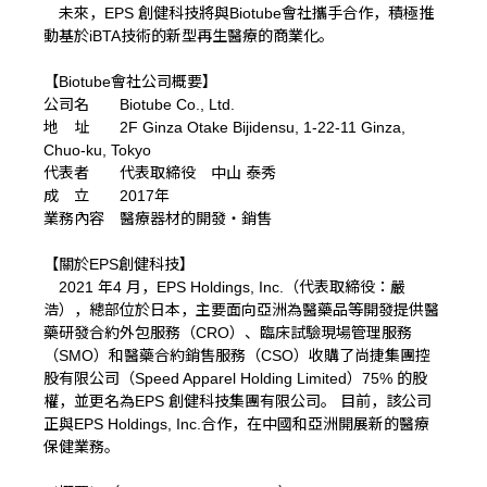
未來，EPS 創健科技將與Biotube會社攜手合作，積極推
動基於iBTA技術的新型再生醫療的商業化。
【Biotube會社公司概要】
公司名 Biotube Co., Ltd.
地 址 2F Ginza Otake Bijidensu, 1-22-11 Ginza,
Chuo-ku, Tokyo
代表者 代表取締役 中山 泰秀
成 立 2017年
業務內容 醫療器材的開發・銷售
【關於EPS創健科技】
2021 年4 月，EPS Holdings, Inc.（代表取締役：嚴
浩），總部位於日本，主要面向亞洲為醫藥品等開發提供醫
藥研發合約外包服務（CRO）、臨床試驗現場管理服務
（SMO）和醫藥合約銷售服務（CSO）收購了尚捷集團控
股有限公司（Speed Apparel Holding Limited）75% 的股
權，並更名為EPS 創健科技集團有限公司。 目前，該公司
正與EPS Holdings, Inc.合作，在中國和亞洲開展新的醫療
保健業務。