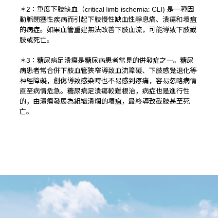
＊2：重度下肢缺血（critical limb ischemia: CLI) 是一種因
動脈閉塞性疾病而引起下肢慢性缺血性靜息痛、潰瘍和壞疽
的病症。如果血管重建無法改善下肢血流，可能導致下肢截
肢或死亡。
＊3：糖尿病足潰瘍是糖尿病患者常見的併發症之一。糖尿
病患者常合併下肢血管狹窄導致血流障礙、下肢感覺退化等
神經障礙，創傷導致感染時也不易感到疼痛，容易忽略病情
直至病情危急。糖尿病足潰瘍較難根治，病症也是進行性
的，由潰瘍發展為組織潰爛的壞疽，最終導致截肢甚至死
亡。