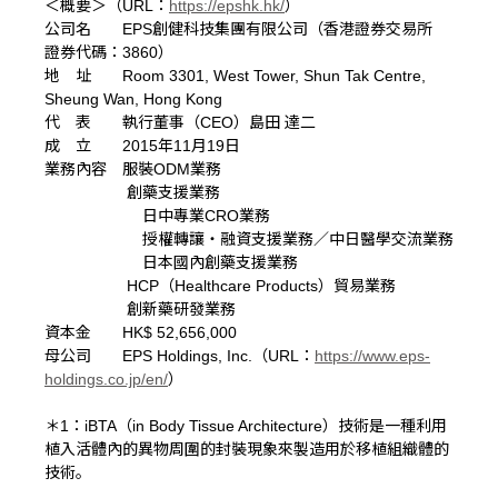
＜概要＞（URL：
https://epshk.hk/
）
公司名 EPS創健科技集團有限公司（香港證券交易所
證券代碼：3860）
地 址 Room 3301, West Tower, Shun Tak Centre,
Sheung Wan, Hong Kong
代 表 執行董事（CEO）島田 達二
成 立 2015年11月19日
業務內容 服裝ODM業務
創藥支援業務
日中專業CRO業務
授權轉讓・融資支援業務／中日醫學交流業務
日本國內創藥支援業務
HCP（Healthcare Products）貿易業務
創新藥研發業務
資本金 HK$ 52,656,000
母公司 EPS Holdings, Inc.（URL：
https://www.eps-
holdings.co.jp/en/
）
＊1：iBTA（in Body Tissue Architecture）技術是一種利用
植入活體內的異物周圍的封裝現象來製造用於移植組織體的
技術。