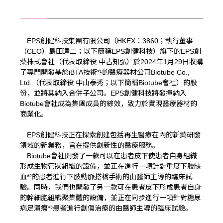
EPS創健科技集團有限公司（HKEX：3860；執行董事
（CEO）島田達二；以下簡稱EPS創健科技）旗下的EPS創
藥株式會社（代表取締役 中古知弘）於2024年1月29日收購
了專門開發基於iBTA技術*¹的醫療器材公司Biotube Co.,
Ltd.（代表取締役 中山泰秀；以下簡稱Biotube會社）的股
份，並將其納入合併子公司。EPS創健科技將發揮納入
Biotube會社成為集團成員的綜效，致力於實現醫療器材的
商業化。
EPS創健科技正在探索創建包括再生醫療在內的新藥研發
領域的新業務，旨在提供創新性的醫療服務。
Biotube會社開發了一款可以在患者皮下使患者自身組織
形成生物管狀組織的設備，並正在進行一項針對重度下肢缺
血*²的患者進行下肢動脈搭橋手術的由醫師主導的臨床試
驗。同時，我們也開發了另一款可在患者皮下形成患者自身
的幹細胞組織聚集體的設備，並正在同步進行一項針對糖尿
病足潰瘍*³患者進行創傷治療的由醫師主導的臨床試驗。