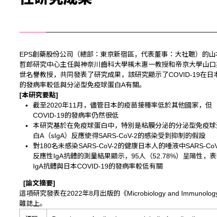
EPS創藥股份公司（總部：東京新宿區，代表董事：大社聰）的山
哲郎研究中心主任與神奈川齒科大學槻木惠一教授和帝京大學山口
世名譽教授，共同發表了研究成果，該研究顯示了COVID-19在日
的發病率較低與分泌型免疫球蛋白A有關。
[
本研究要點
]
截至2020年11月，儘管日本的疫苗接種率低於其他國家，但
COVID-19的發病率仍然很低
本研究基於在免疫球蛋白中，特別是粘膜分泌的分泌型免疫球
白A（sIgA）反應使得SARS-CoV-2的感染受到抑制的假設
對180名未感染SARS-CoV-2的健康日本人的唾液中SARS-CoV
反應性IgA抗體的測量結果顯示，95人（52.78%）呈陽性，
IgA抗體與日本COVID-19的發病率較低有關
[
論文摘要]
這項研究發表在2022年8月出版的《Microbiology and Immunolog
雜誌上。