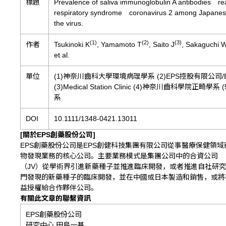
標題
Prevalence of saliva immunoglobulin A antibodies rea
respiratory syndrome coronavirus 2 among Japanes
the virus.
(1)
(2)
(3)
作者
Tsukinoki K
, Yamamoto T
, Saito J
, Sakaguchi 
et al.
單位
(1)神奈川齒科大學環境病理學系 (2)EPS控股有限公司
(3)Medical Station Clinic (4)神奈川齒科學院正
系
DOI
10.1111/1348-0421.13011
[關於EPS創藥股份公司]
EPS創藥股份公司是EPS創健科技集團有限公司從事醫療保健領域
物發現業務的核心公司。主要業務模式是集團公司中的合資公司
（JV）從學術界引進新藥種子並推進臨床開發，或者推進自社研
門發現的新藥種子的臨床開發，並在中國或日本製造和銷售，或將
益授權給合作夥伴公司。
有關此文章的聯繫資訊
EPS創藥股份公司
研究中心 田島一基