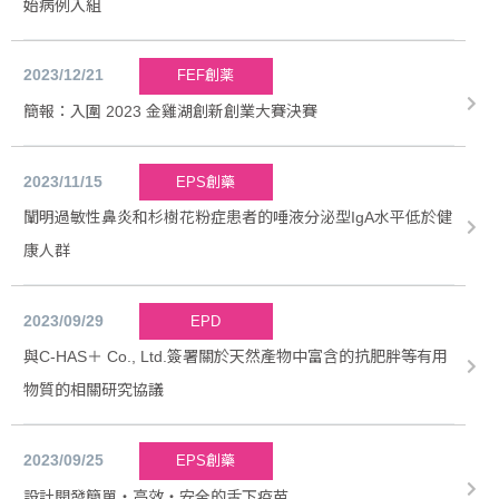
始病例入組
2023/12/21
FEF創薬
簡報：入圍 2023 金雞湖創新創業大賽決賽
2023/11/15
EPS創藥
闡明過敏性鼻炎和杉樹花粉症患者的唾液分泌型IgA水平低於健
康人群
2023/09/29
EPD
與C-HAS＋ Co., Ltd.簽署關於天然產物中富含的抗肥胖等有用
物質的相關研究協議
2023/09/25
EPS創藥
設計開發簡單・高效・安全的舌下疫苗