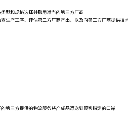
品类型和规格选择并聘⽤适当的第三⽅厂商
检查⽣产⼯序、评估第三⽅厂商产出、以及向第三⽅厂商提供技
任的第三⽅提供的物流服务将产成品运送到顾客指定的口岸