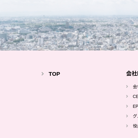
会社
TOP
会
C
E
グ
役