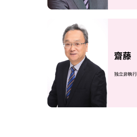
齋藤
独立非執