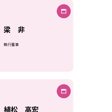
梁 非
執行董事
植松 高宏