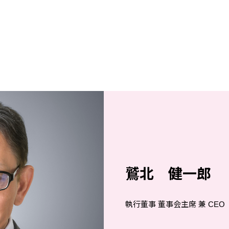
鷲北 健一郎
執⾏董事 董事会主席 兼 CEO