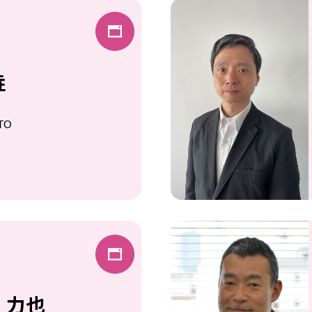
垚
TO
 力也