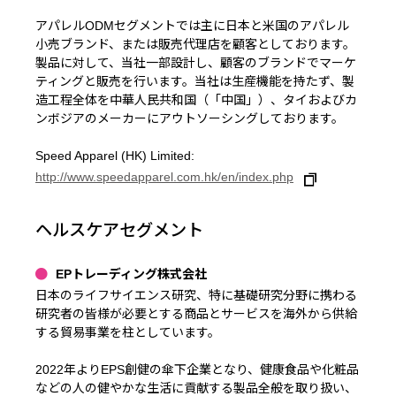
アパレルODMセグメントでは主に⽇本と⽶国のアパレル
⼩売ブランド、または販売代理店を顧客としております。
製品に対して、当社一部設計し、顧客のブランドでマーケ
ティングと販売を⾏います。当社は⽣産機能を持たず、製
造⼯程全体を中華⼈⺠共和国（「中国」）、タイおよびカ
ンボジアのメーカーにアウトソーシングしております。
Speed Apparel (HK) Limited:
http://www.speedapparel.com.hk/en/index.php
ヘルスケアセグメント
EPトレーディング株式会社
日本のライフサイエンス研究、特に基礎研究分野に携わる
研究者の皆様が必要とする商品とサービスを海外から供給
する貿易事業を柱としています。
2022年よりEPS創健の傘下企業となり、健康食品や化粧品
などの人の健やかな生活に貢献する製品全般を取り扱い、