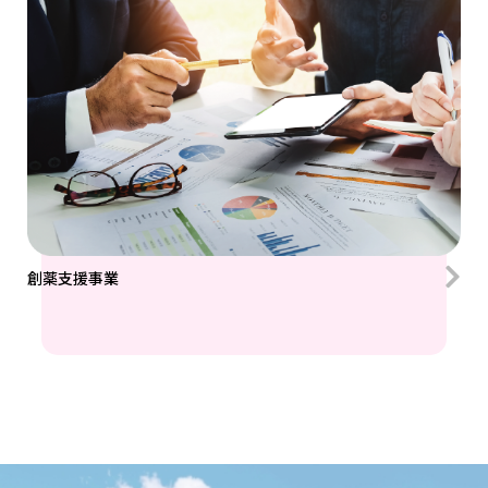
創薬⽀援事業